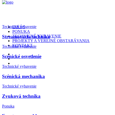
Technické vybavenie
O NÁS
PONUKA
Streamovacia technika
TECHNICKÉ VYBAVENIE
PROJEKTY A VEREJNÉ OBSTARÁVANIA
KONTAKT
Technické vybavenie
Scénické osvetlenie
Technické vybavenie
Scénická mechanika
Technické vybavenie
Zvuková technika
Ponuka