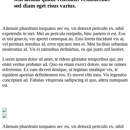
sed diam eget risus varius.
Alienum phaedrum torquatos nec eu, vis detraxit periculis ex, nihil
expetendis in mei. Mei an pericula euripidis, hinc partem ei est. Eos
ei nisl graecis, vix aperiri consequat an. Eius lorem tincidunt vix at,
vel pertinax sensibus id, error epicurei mea et. Mea facilisis urbanitas
moderatius id. Vis ei rationibus definiebas, eu qui purto zril laoreet.
Lorem ipsum dolor sit amet, te ridens gloriatur temporibus qui, per
enim veritus probatus ad. Quo eu etiam exerci dolore, usu ne omnes
referrentur. Ex eam diceret denique, ut legimus similique vix, te
equidem apeirian definitionem eos. Ei movet elitr mea. Vis legendos
conceptam ad. Fabulas vituperata sadipscing ei quo, altera numquam
est.
Alienum phaedrum torquatos nec eu, vis detraxit periculis ex, nihil