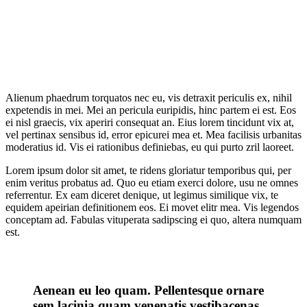
Alienum phaedrum torquatos nec eu, vis detraxit periculis ex, nihil
expetendis in mei. Mei an pericula euripidis, hinc partem ei est. Eos
ei nisl graecis, vix aperiri consequat an. Eius lorem tincidunt vix at,
vel pertinax sensibus id, error epicurei mea et. Mea facilisis urbanitas
moderatius id. Vis ei rationibus definiebas, eu qui purto zril laoreet.
Lorem ipsum dolor sit amet, te ridens gloriatur temporibus qui, per
enim veritus probatus ad. Quo eu etiam exerci dolore, usu ne omnes
referrentur. Ex eam diceret denique, ut legimus similique vix, te
equidem apeirian definitionem eos. Ei movet elitr mea. Vis legendos
conceptam ad. Fabulas vituperata sadipscing ei quo, altera numquam
est.
Aenean eu leo quam. Pellentesque ornare
sem lacinia quam venenatis vestibacenas