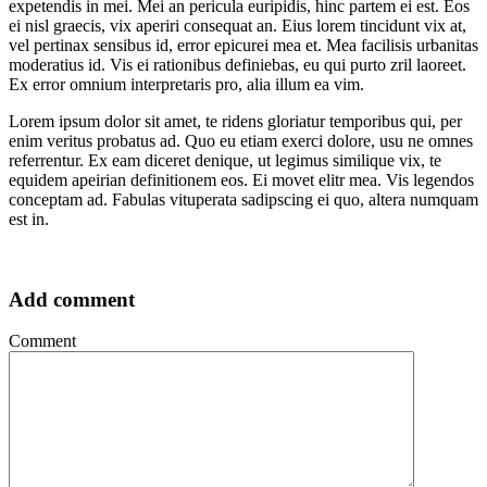
expetendis in mei. Mei an pericula euripidis, hinc partem ei est. Eos
ei nisl graecis, vix aperiri consequat an. Eius lorem tincidunt vix at,
vel pertinax sensibus id, error epicurei mea et. Mea facilisis urbanitas
moderatius id. Vis ei rationibus definiebas, eu qui purto zril laoreet.
Ex error omnium interpretaris pro, alia illum ea vim.
Lorem ipsum dolor sit amet, te ridens gloriatur temporibus qui, per
enim veritus probatus ad. Quo eu etiam exerci dolore, usu ne omnes
referrentur. Ex eam diceret denique, ut legimus similique vix, te
equidem apeirian definitionem eos. Ei movet elitr mea. Vis legendos
conceptam ad. Fabulas vituperata sadipscing ei quo, altera numquam
est in.
Add comment
Comment