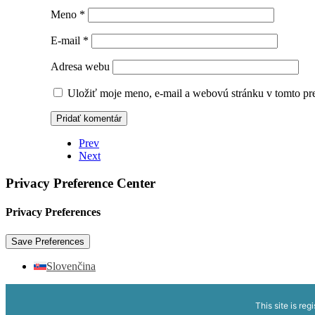
Meno
*
E-mail
*
Adresa webu
Uložiť moje meno, e-mail a webovú stránku v tomto pr
Prev
Next
Privacy Preference Center
Privacy Preferences
Slovenčina
This site is reg