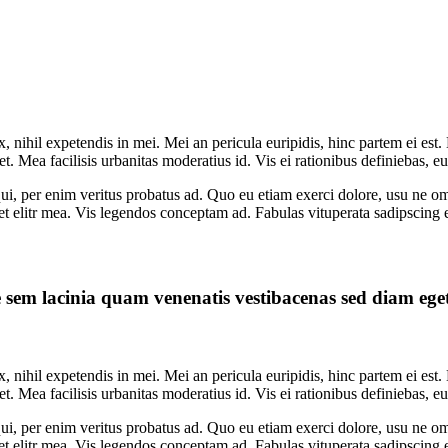
 nihil expetendis in mei. Mei an pericula euripidis, hinc partem ei est. 
et. Mea facilisis urbanitas moderatius id. Vis ei rationibus definiebas, eu
qui, per enim veritus probatus ad. Quo eu etiam exerci dolore, usu ne o
et elitr mea. Vis legendos conceptam ad. Fabulas vituperata sadipscing 
sem lacinia quam venenatis vestibacenas sed diam eget 
 nihil expetendis in mei. Mei an pericula euripidis, hinc partem ei est. 
et. Mea facilisis urbanitas moderatius id. Vis ei rationibus definiebas, eu
qui, per enim veritus probatus ad. Quo eu etiam exerci dolore, usu ne o
et elitr mea. Vis legendos conceptam ad. Fabulas vituperata sadipscing 