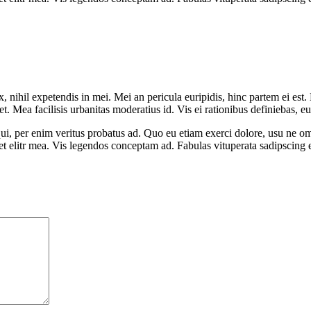
 nihil expetendis in mei. Mei an pericula euripidis, hinc partem ei est. 
et. Mea facilisis urbanitas moderatius id. Vis ei rationibus definiebas, eu
qui, per enim veritus probatus ad. Quo eu etiam exerci dolore, usu ne o
et elitr mea. Vis legendos conceptam ad. Fabulas vituperata sadipscing 