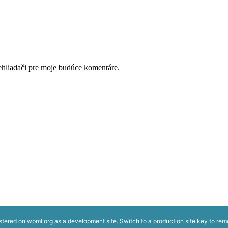
ehliadači pre moje budúce komentáre.
istered on
wpml.org
as a development site. Switch to a production site key to
rem