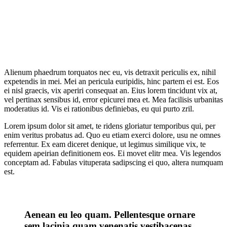
Alienum phaedrum torquatos nec eu, vis detraxit periculis ex, nihil
expetendis in mei. Mei an pericula euripidis, hinc partem ei est. Eos
ei nisl graecis, vix aperiri consequat an. Eius lorem tincidunt vix at,
vel pertinax sensibus id, error epicurei mea et. Mea facilisis urbanitas
moderatius id. Vis ei rationibus definiebas, eu qui purto zril.
Lorem ipsum dolor sit amet, te ridens gloriatur temporibus qui, per
enim veritus probatus ad. Quo eu etiam exerci dolore, usu ne omnes
referrentur. Ex eam diceret denique, ut legimus similique vix, te
equidem apeirian definitionem eos. Ei movet elitr mea. Vis legendos
conceptam ad. Fabulas vituperata sadipscing ei quo, altera numquam
est.
Aenean eu leo quam. Pellentesque ornare
sem lacinia quam venenatis vestibacenas