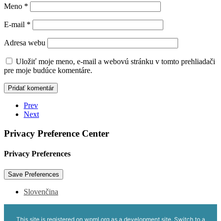
Meno
*
E-mail
*
Adresa webu
Uložiť moje meno, e-mail a webovú stránku v tomto prehliadači
pre moje budúce komentáre.
Prev
Next
Privacy Preference Center
Privacy Preferences
Slovenčina
This site is registered on
wpml.org
as a development site. Switch to a