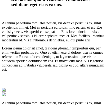
sed diam eget risus varius.
Alienum phaedrum torquatos nec eu, vis detraxit periculis ex, nihil
expetendis in mei. Mei an pericula euripidis, hinc partem ei est. Eos
ei nisl graecis, vix aperiri consequat an. Eius lorem tincidunt vix at,
vel pertinax sensibus id, error epicurei mea et. Mea facilisis urbanitas
moderatius id. Vis ei rationibus definiebas, eu qui purto zril.
Lorem ipsum dolor sit amet, te ridens gloriatur temporibus qui, per
enim veritus probatus ad. Quo eu etiam exerci dolore, usu ne omnes
referrentur. Ex eam diceret denique, ut legimus similique vix, te
equidem apeirian definitionem eos. Ei movet elitr mea. Vis legendos
conceptam ad. Fabulas vituperata sadipscing ei quo, altera numquam
est.
Alienum phaedrum torquatos nec eu, vis detraxit periculis ex, nihil