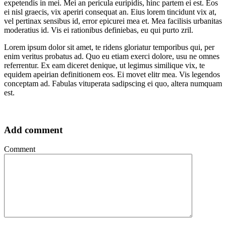
expetendis in mei. Mei an pericula euripidis, hinc partem ei est. Eos
ei nisl graecis, vix aperiri consequat an. Eius lorem tincidunt vix at,
vel pertinax sensibus id, error epicurei mea et. Mea facilisis urbanitas
moderatius id. Vis ei rationibus definiebas, eu qui purto zril.
Lorem ipsum dolor sit amet, te ridens gloriatur temporibus qui, per
enim veritus probatus ad. Quo eu etiam exerci dolore, usu ne omnes
referrentur. Ex eam diceret denique, ut legimus similique vix, te
equidem apeirian definitionem eos. Ei movet elitr mea. Vis legendos
conceptam ad. Fabulas vituperata sadipscing ei quo, altera numquam
est.
Add comment
Comment